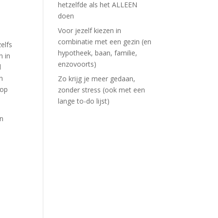
hetzelfde als het ALLEEN
doen
Voor jezelf kiezen in
combinatie met een gezin (en
elfs
hypotheek, baan, familie,
n in
enzovoorts)
l
n
Zo krijg je meer gedaan,
 op
zonder stress (ook met een
lange to-do lijst)
en