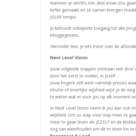
wanneer je slechts een deel ervan zou gaan
liefde gemaakt en ze samen brengen maakt d
JOUW tempo.
Je behoudt onbeperkt toegang tot alle pro
inloggegevens.
Hieronder lees je iets meer over de afzond
Next Level Vision
Jouw volgende stappen ontstaan niet door er
door het eerst te voelen, in jezelf.
Jouw hogere zelf weet namelijk precies waar 
intuïtie of innerlijke wijsheid wijst je de w
te weten wat er voor jou op elk moment nod
In Next Level Vision neem ik jou dan ook me
wijsheid. Om zo stap voor stap meer te gaan
meer te gaan leven als JEZELF en de blokka
nog van weerhouden om dit te doen los te l
Reconnect & Lead