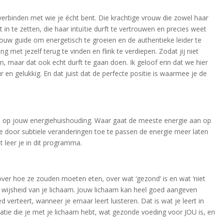
verbinden met wie je écht bent. Die krachtige vrouw die zowel haar
 in te zetten, die haar intuïtie durft te vertrouwen en precies weet
jouw guide om energetisch te groeien en de authentieke leider te
ing met jezelf terug te vinden en flink te verdiepen. Zodat jij niet
en, maar dat ook echt durft te gaan doen. Ik geloof erin dat we hier
ur en gelukkig. En dat juist dat de perfecte positie is waarmee je de
in op jouw energiehuishouding. Waar gaat de meeste energie aan op
 je door subtiele veranderingen toe te passen de energie meer laten
t leer je in dit programma.
 over hoe ze zouden moeten eten, over wat ‘gezond’ is en wat ‘niet
e wijsheid van je lichaam. Jouw lichaam kan heel goed aangeven
 verteert, wanneer je ernaar leert luisteren. Dat is wat je leert in
atie die je met je lichaam hebt, wat gezonde voeding voor JOU is, en