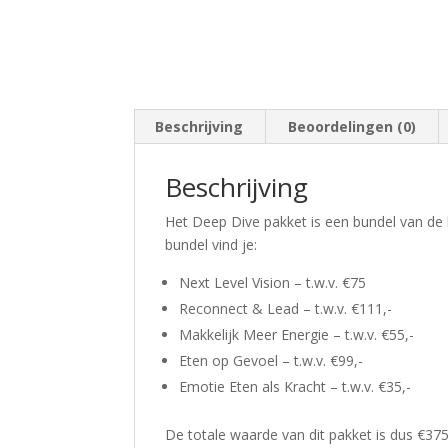
Beschrijving
Beoordelingen (0)
Beschrijving
Het Deep Dive pakket is een bundel van de 
bundel vind je:
Next Level Vision – t.w.v. €75
Reconnect & Lead – t.w.v. €111,-
Makkelijk Meer Energie – t.w.v. €55,-
Eten op Gevoel – t.w.v. €99,-
Emotie Eten als Kracht – t.w.v. €35,-
De totale waarde van dit pakket is dus €375,