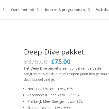
Werk met mij
Boeken & programma’s
Websh
Deep Dive pakket
Oorspronkelijke
Huidige
€
375.00
€
75.00
prijs
prijs
Het Deep Dive pakket is een bundel van de beste
was:
is:
programma’s die ik in de afgelopen jaren heb gemaakt
€375.00.
€75.00.
deze bundel vind je:
Next Level Vision – t.w.v. €75
Reconnect & Lead – t.w.v. €111,-
Makkelijk Meer Energie – t.w.v. €55,-
Eten op Gevoel – t.w.v. €99,-