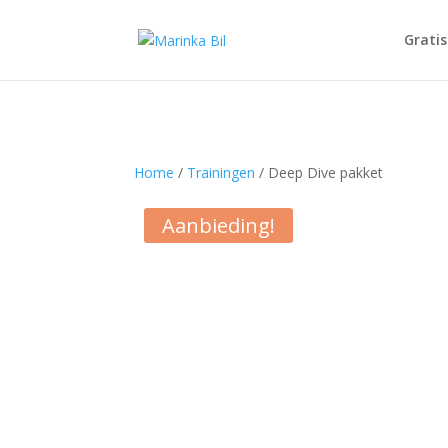
3119500788109970
Gratis
Home
/
Trainingen
/ Deep Dive pakket
Aanbieding!