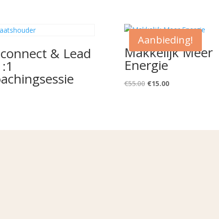
Aanbieding!
Makkelijk Meer
connect & Lead
Energie
1:1
achingsessie
Oorspronkelijke
Huidige
€
55.00
€
15.00
prijs
prijs
was:
is:
€55.00.
€15.00.