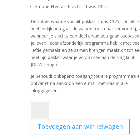
Emotie Eten als Kracht – t.w.v. €35,-
De totale waarde van dit pakket is dus €375,- en als ik
heel eerlijk ben gaat de waarde ook daar ver voorbij, z
wanneer je slechts een deel ervan zou gaan toepasse
je leven. Ieder afzonderlijk programma heb ik met vee
liefde gemaakt en ze samen brengen maakt dit tot ee
heel fijn pakket waar je volop mee aan de slag kunt –
JOUW tempo.
Je behoudt onbeperkt toegang tot alle programma’s 
ontvangt na aankoop een e-mail met daarin alle
inloggegevens.
Deep
Dive
pakket
Toevoegen aan winkelwagen
aantal