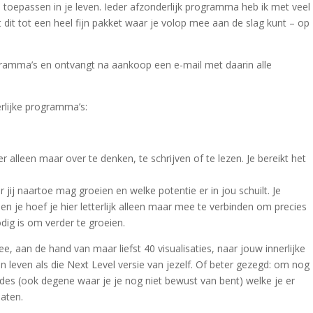
 toepassen in je leven. Ieder afzonderlijk programma heb ik met veel
it tot een heel fijn pakket waar je volop mee aan de slag kunt – op
gramma’s en ontvangt na aankoop een e-mail met daarin alle
erlijke programma’s:
 alleen maar over te denken, te schrijven of te lezen. Je bereikt het
jij naartoe mag groeien en welke potentie er in jou schuilt. Je
eg en je hoef je hier letterlijk alleen maar mee te verbinden om precies
ig is om verder te groeien.
e, aan de hand van maar liefst 40 visualisaties, naar jouw innerlijke
 leven als die Next Level versie van jezelf. Of beter gezegd: om nog
des (ook degene waar je je nog niet bewust van bent) welke je er
aten.