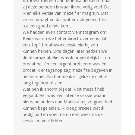
Ik moest meteen aan Marinka denken omdat
zij deze persoon is waar ik me veilig voel. Dat
ik en elke versie van mezelf er mag zijn. Dat
ze me draagt en dat wat er ook gebeurt het
tot een goed einde komt.
We hadden even contact via Instagram dm.
Beide waren we het er direct over eens dat
een 1op1 breathworksessie hierbij zou
kunnen helpen. Drie dagen later hadden we
de afspraak al. Hier was ik ongelofelijk blij om
omdat het én een urgent probleem was én
omdat ik er tegenop zag mezelf te begeven in
het verdriet. Nu hoefde ik er gelukkig niet te
lang tegenop te zien.
Wat ben ik enorm blij dat ik dit mezelf heb
gegund. Het was een intense sessie waarin
niemand anders dan Marinka mij zo goed had
kunnen begeleiden. Ik kreeg precies wat ik
nodig had en voel me nu een week na de
sessie zo veel lichter.