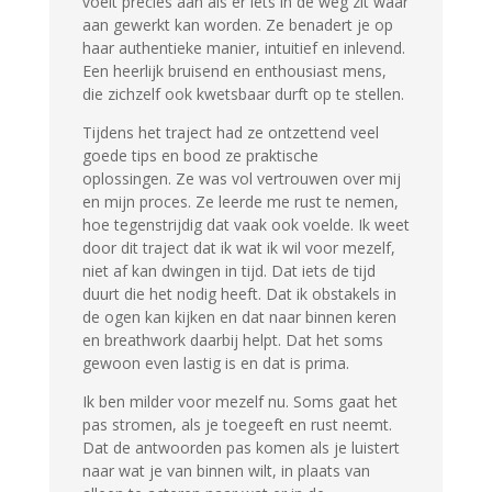
voelt precies aan als er iets in de weg zit waar
aan gewerkt kan worden. Ze benadert je op
haar authentieke manier, intuitief en inlevend.
Een heerlijk bruisend en enthousiast mens,
die zichzelf ook kwetsbaar durft op te stellen.
Tijdens het traject had ze ontzettend veel
goede tips en bood ze praktische
oplossingen. Ze was vol vertrouwen over mij
en mijn proces. Ze leerde me rust te nemen,
hoe tegenstrijdig dat vaak ook voelde. Ik weet
door dit traject dat ik wat ik wil voor mezelf,
niet af kan dwingen in tijd. Dat iets de tijd
duurt die het nodig heeft. Dat ik obstakels in
de ogen kan kijken en dat naar binnen keren
en breathwork daarbij helpt. Dat het soms
gewoon even lastig is en dat is prima.
Ik ben milder voor mezelf nu. Soms gaat het
pas stromen, als je toegeeft en rust neemt.
Dat de antwoorden pas komen als je luistert
naar wat je van binnen wilt, in plaats van