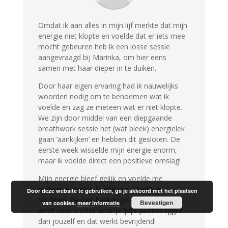
Omdat ik aan alles in mijn lijf merkte dat mijn
energie niet klopte en voelde dat er iets mee
mocht gebeuren heb ik een losse sessie
aangevraagd bij Marinka, om hier eens
samen met haar dieper in te duiken.
Door haar eigen ervaring had ik nauwelijks
woorden nodig om te benoemen wat ik
voelde en zag ze meteen wat er niet klopte.
We zijn door middel van een diepgaande
breathwork sessie het (wat bleek) energielek
gaan ‘aankijken’ en hebben dit gesloten.
De
eerste week wisselde mijn energie enorm,
maar ik voelde direct een positieve omslag!
Mijn energie bleef gelijk en voelde me
meteen een stuk krachtiger!
Mocht je
Door deze website te gebruiken, ga je akkoord met het plaatsen
twijfelen, ga met haar in gesprek want ze
Bevestigen
van cookies.
meer informatie
weet vaak sneller waar je ‘pijn’ punten liggen
dan jouzelf en dat werkt bevrijdend!