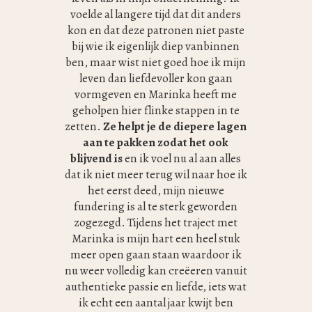
voelde al langere tijd dat dit anders
kon en dat deze patronen niet paste
bij wie ik eigenlijk diep vanbinnen
ben, maar wist niet goed hoe ik mijn
leven dan liefdevoller kon gaan
vormgeven en Marinka heeft me
geholpen hier flinke stappen in te
zetten.
Ze helpt je de diepere lagen
aan te pakken zodat het ook
blijvend is
en ik voel nu al aan alles
dat ik niet meer terug wil naar hoe ik
het eerst deed, mijn nieuwe
fundering is al te sterk geworden
zogezegd. Tijdens het traject met
Marinka is mijn hart een heel stuk
meer open gaan staan waardoor ik
nu weer volledig kan creëeren vanuit
authentieke passie en liefde, iets wat
ik echt een aantal jaar kwijt ben