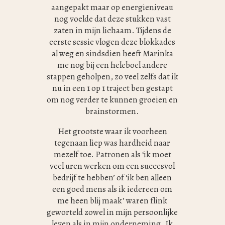
aangepakt maar op energieniveau
nog voelde dat deze stukken vast
zaten in mijn lichaam. Tijdens de
eerste sessie vlogen deze blokkades
al weg en sindsdien heeft Marinka
me nog bij een heleboel andere
stappen geholpen, zo veel zelfs dat ik
nu in een 1 op 1 traject ben gestapt
om nog verder te kunnen groeien en
brainstormen.
Het grootste waar ik voorheen
tegenaan liep was hardheid naar
mezelf toe. Patronen als ‘ik moet
veel uren werken om een succesvol
bedrijf te hebben’ of ‘ik ben alleen
een goed mens als ik iedereen om
me heen blij maak’ waren flink
geworteld zowel in mijn persoonlijke
leven als in mijn onderneming. Ik