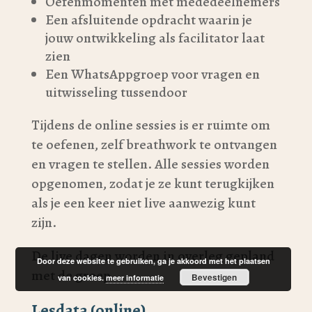
Oefenmomenten met mededeelnemers
Een afsluitende opdracht waarin je
jouw ontwikkeling als facilitator laat
zien
Een WhatsAppgroep voor vragen en
uitwisseling tussendoor
Tijdens de online sessies is er ruimte om
te oefenen, zelf breathwork te ontvangen
en vragen te stellen. Alle sessies worden
opgenomen, zodat je ze kunt terugkijken
als je een keer niet live aanwezig kunt
zijn.
De live dagen worden in overleg gepland
Door deze website te gebruiken, ga je akkoord met het plaatsen
met de groep.
Bevestigen
van cookies.
meer informatie
Lesdata (online)